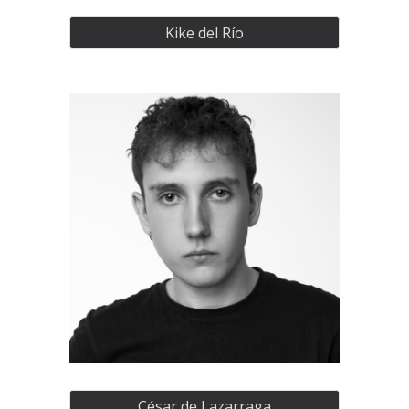
Kike del Río
César de Lazarraga