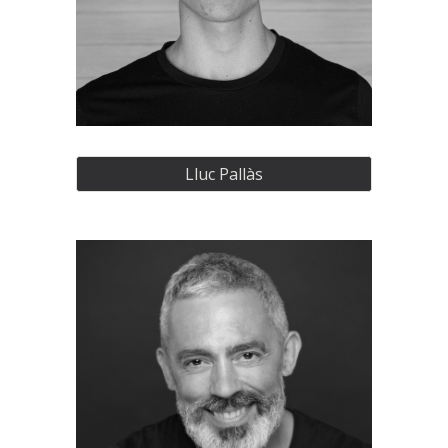
Lluc Pallàs